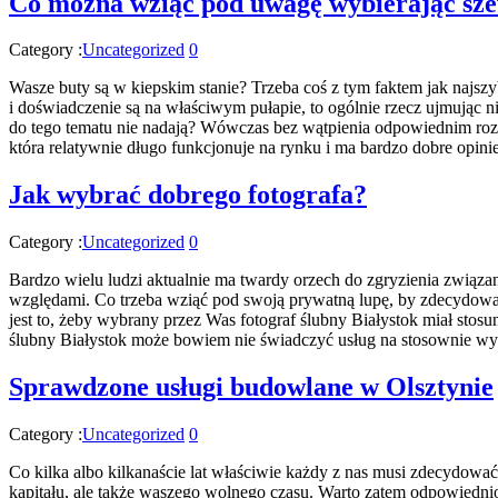
Co można wziąć pod uwagę wybierając sz
Category :
Uncategorized
0
Wasze buty są w kiepskim stanie? Trzeba coś z tym faktem jak najszy
i doświadczenie są na właściwym pułapie, to ogólnie rzecz ujmując ni
do tego tematu nie nadają? Wówczas bez wątpienia odpowiednim rozw
która relatywnie długo funkcjonuje na rynku i ma bardzo dobre opin
Jak wybrać dobrego fotografa?
Category :
Uncategorized
0
Bardzo wielu ludzi aktualnie ma twardy orzech do zgryzienia związa
względami. Co trzeba wziąć pod swoją prywatną lupę, by zdecydować 
jest to, żeby wybrany przez Was fotograf ślubny Białystok miał stos
ślubny Białystok może bowiem nie świadczyć usług na stosownie wys
Sprawdzone usługi budowlane w Olsztynie
Category :
Uncategorized
0
Co kilka albo kilkanaście lat właściwie każdy z nas musi zdecydować
kapitału, ale także waszego wolnego czasu. Warto zatem odpowiednio