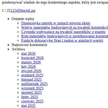
przekonywać właśnie do tego konkretnego aspektu, który jest związ
1 / 22
1
2
3
4
5
6
next
Last
Ostatnie wpisy
Diagnostyka usterek w ramach serwisu okien
Wpływ materiałów budowlanych na trwałość konstrukcj
Czynniki wpływające na trwałość nagrobków z granitu
Rola materiałów budowlanych w projektowaniu konstruk
Funkcje dekoracyjne firan i zasłon w aranżacji wnętrz
Najnowsze komentarze
Archiwa
maj 2026
kwiecień 2026
marzec 2026
luty 2026
styczeń 2026
grudzień 2025
listopad 2025
październik 2025
wrzesień 2025
sierpień 2025
lipiec 2025
czerwiec 2025
maj 2025