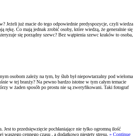
ów? Jeżeli już macie do tego odpowiednie predyspozycje, czyli wiedza
ją rękę. Co mają jednak zrobić osoby, które wiedzą, że generalnie się
teryzuje się porządny szewc? Bez wątpienia szewc kraków to osoba,
wanym osobom zależy na tym, by ślub był niepowtarzalny pod wieloma
łaśnie w tej branży? Na pewno bardzo istotne w tym całym temacie
tórzy w żaden sposób po prostu nie są zweryfikowani. Taki fotograf
Jest to przedsięwzięcie pochłaniające nie tylko ogromną ilość
ej waszego cennego czasu , a dodatkowo niestety stresu.
» Continue