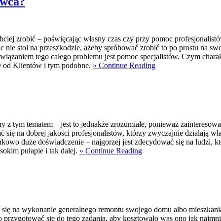
ewca?
bciej zrobić – poświęcając własny czas czy przy pomoc profesjonalist
c nie stoi na przeszkodzie, ażeby spróbować zrobić to po prostu na swo
iązaniem tego całego problemu jest pomoc specjalistów. Czym charak
ie od Klientów i tym podobne.
» Continue Reading
ny z tym tematem – jest to jednakże zrozumiałe, ponieważ zaintereso
się na dobrej jakości profesjonalistów, którzy zwyczajnie działają w
unkowo duże doświadczenie – najgorzej jest zdecydować się na ludzi, k
okim pułapie i tak dalej.
» Continue Reading
 się na wykonanie generalnego remontu swojego domu albo mieszkania. 
 przygotować się do tego zadania, aby kosztowało was ono jak najmni