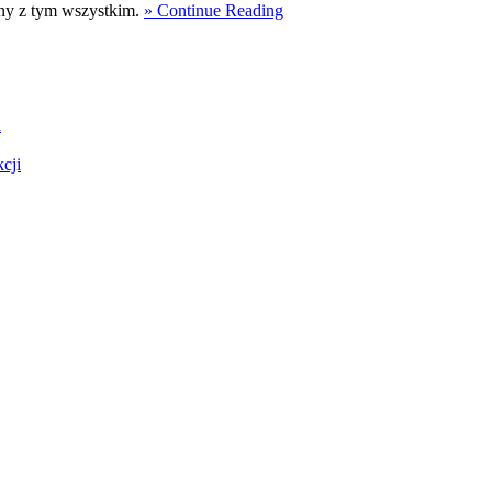
any z tym wszystkim.
» Continue Reading
i
cji