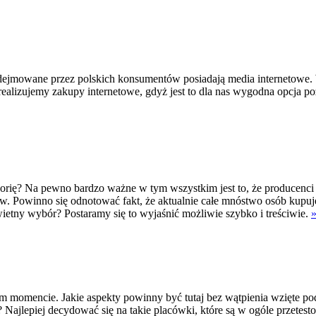
mowane przez polskich konsumentów posiadają media internetowe. Wie
ealizujemy zakupy internetowe, gdyż jest to dla nas wygodna opcja p
egorię? Na pewno bardzo ważne w tym wszystkim jest to, że producenc
tów. Powinno się odnotować fakt, że aktualnie całe mnóstwo osób kupu
wietny wybór? Postaramy się to wyjaśnić możliwie szybko i treściwie.
tym momencie. Jakie aspekty powinny być tutaj bez wątpienia wzięte
? Najlepiej decydować się na takie placówki, które są w ogóle przete