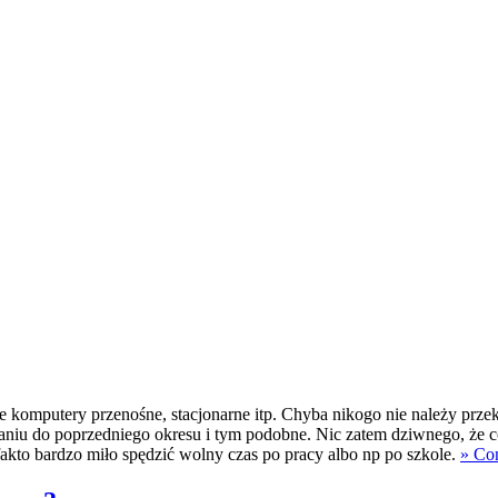
je komputery przenośne, stacjonarne itp. Chyba nikogo nie należy prze
ównaniu do poprzedniego okresu i tym podobne. Nic zatem dziwnego, że
 fakto bardzo miło spędzić wolny czas po pracy albo np po szkole.
» Co