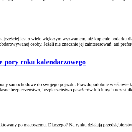
 najczęściej jest o wiele większym wyzwaniem, niż kupienie podarku dl
obdarowywanej osoby. Jeżeli nie znacznie jej zainteresowań, ani prefe
e pory roku kalendarzowego
 opony samochodowe do swojego pojazdu. Prawdopodobnie właściwie ka
 własne bezpieczeństwo, bezpieczeństwo pasażerów lub innych uczest
aktowany po macoszemu. Dlaczego? Na rynku działają przedsiębiorstwa,