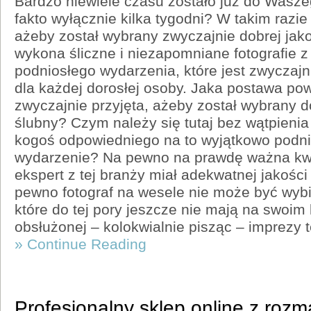
Bardzo niewiele czasu zostało już do Wasze
fakto wyłącznie kilka tygodni? W takim razie
ażeby został wybrany zwyczajnie dobrej jakoś
wykona śliczne i niezapomniane fotografie z
podniosłego wydarzenia, które jest zwyczajni
dla każdej dorosłej osoby. Jaka postawa po
zwyczajnie przyjęta, ażeby został wybrany do
ślubny? Czym należy się tutaj bez wątpieni
kogoś odpowiedniego na to wyjątkowo podnio
wydarzenie? Na pewno na prawdę ważna kwes
ekspert z tej branży miał adekwatnej jakośc
pewno fotograf na wesele nie może być wybie
które do tej pory jeszcze nie mają na swoim
obsłużonej – kolokwialnie pisząc – imprezy 
» Continue Reading
Profesjonalny sklep online z rozm