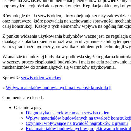
ustawienia zawiasów lub implementacji elementów odpowiedzialnych z
poprawy izolacyjności akustycznej wnętrz. Regulacja okien wykonyw
Równolegle działa serwis okien, który obejmuje szerszy zakres dzia
oraz naprawcze, które pozwalają na zachowanie sprawności mechani
całej konstrukcji. Każdy z tych elementów wpływa na ogólną funkcj
Z punktu widzenia użytkowania budynków ważne jest, że regulacja
działająca stolarka okienna umożliwia na utrzymanie stabilnej temper
zakres prac może być różny, co wynika z odmiennych technologii wy
W analizie technicznej budynków podkreśla się, że regularna kontrola
w szerszy proces eksploatacji budynków i mają na celu zachowanie
mechanizmów do zmieniających się warunków użytkowania.
Sprawdź:
serwis okien wrocław
.
«
Wpływ materiałów budowlanych na trwałość konstrukcji
Comments are closed .
Ostatnie wpisy
Diagnostyka usterek w ramach serwisu okien
Wpływ materiałów budowlanych na trwałość konstrukcj
Czynniki wpływające na trwałość nagrobków z granitu
Rola materiałów budowlanych w projektowaniu konstruk