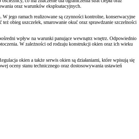
cieżnicy, co ma znaczenie dla ograniczenia strat ciepła oraz
kowania oraz warunków eksploatacyjnych.
m. W jego ramach realizowane są czynności kontrolne, konserwacyjne
też obieg uszczelek, smarowanie okuć oraz sprawdzanie szczelności
zpośredni wpływ na warunki panujące wewnątrz wnętrz. Odpowiednio
otoczenia. W zależności od rodzaju konstrukcji okien oraz ich wieku
gulacja okien a także serwis okien są działaniami, które wpisują się
owej oceny stanu technicznego oraz dostosowywania ustawień