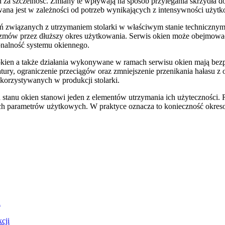
a szczelność. Zmiany te wpływają na sposób przylegania skrzydła do oś
ana jest w zależności od potrzeb wynikających z intensywności użyt
łań związanych z utrzymaniem stolarki w właściwym stanie techniczny
zmów przez dłuższy okres użytkowania. Serwis okien może obejmować 
onalność systemu okiennego.
 okien a także działania wykonywane w ramach serwisu okien mają be
atury, ograniczenie przeciągów oraz zmniejszenie przenikania hałasu z 
korzystywanych w produkcji stolarki.
 stanu okien stanowi jeden z elementów utrzymania ich użyteczności. Re
 ich parametrów użytkowych. W praktyce oznacza to konieczność okres
i
cji