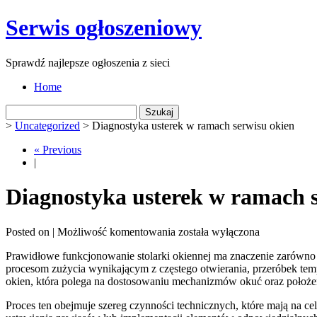
Serwis ogłoszeniowy
Sprawdź najlepsze ogłoszenia z sieci
Home
Szukaj:
>
Uncategorized
>
Diagnostyka usterek w ramach serwisu okien
« Previous
|
Diagnostyka usterek w ramach s
Diagnostyka
Posted on |
Możliwość komentowania
została wyłączona
usterek
Prawidłowe funkcjonowanie stolarki okiennej ma znaczenie zarówno 
w
procesom zużycia wynikającym z częstego otwierania, przeróbek tempe
ramach
okien, która polega na dostosowaniu mechanizmów okuć oraz położe
serwisu
okien
Proces ten obejmuje szereg czynności technicznych, które mają na 