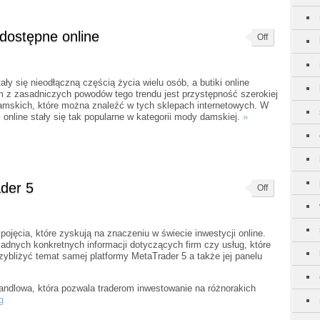
dostępne online
Off
ły się nieodłączną częścią życia wielu osób, a butiki online
 z zasadniczych powodów tego trendu jest przystępność szerokiej
skich, które można znaleźć w tych sklepach internetowych. W
i online stały się tak popularne w kategorii mody damskiej.
»
der 5
Off
ojęcia, które zyskują na znaczeniu w świecie inwestycji online.
adnych konkretnych informacji dotyczących firm czy usług, które
zybliżyć temat samej platformy MetaTrader 5 a także jej panelu
ndlowa, która pozwala traderom inwestowanie na różnorakich
g