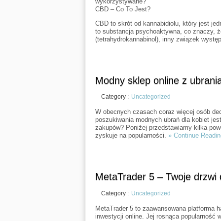
wykorzystywane?
CBD – Co To Jest?
CBD to skrót od kannabidiolu, który jest 
to substancja psychoaktywna, co znaczy, że
(tetrahydrokannabinol), inny związek wyst
Modny sklep online z ubran
Category :
Uncategorized
W obecnych czasach coraz więcej osób decy
poszukiwania modnych ubrań dla kobiet jest 
zakupów? Poniżej przedstawiamy kilka pow
zyskuje na popularności.
» Continue Readin
MetaTrader 5 – Twoje drzwi d
Category :
Uncategorized
MetaTrader 5 to zaawansowana platforma ha
inwestycji online. Jej rosnąca popularność w