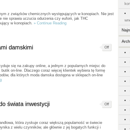
kon
jednym z związków chemicznych występujących w konopiach. Nie jest
 nie sprawia uczucia odurzenia czy euforii, jak THC
wnę
ępujący w konopiach.
» Continue Reading
Naj
Arch
iami damskimi
Off
duje się na zakupy online, a jednym z popularnych miejsc do
butik on-line. Dlaczego coraz więcej klientek wybiera tę formę
odów, dla których moda damska dostępna w sklepach on-line
g
o świata inwestycji
Off
ndlowa, która zyskuje coraz większą popularność w świecie
ynika z wielu czynników, ale głównie z jej bogatych funkcji i