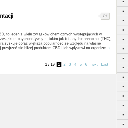
tacji
Off
CBD, to jeden z wielu związków chemicznych występujących w
ię związkom psychoaktywnym, takim jak tetrahydrokannabinol (THC),
ra zyskuje coraz większą popularność ze względu na własne
ej przyjrzeć się bliżej produktom CBD i ich wpływowi na organizm.
»
1 / 19
1
2
3
4
5
6
next
Last