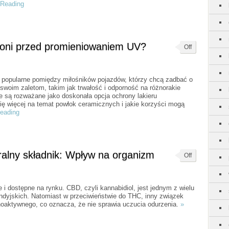
 Reading
roni przed promieniowaniem UV?
Off
ej popularne pomiędzy miłośników pojazdów, którzy chcą zadbać o
i swoim zaletom, takim jak trwałość i odporność na różnorakie
e są rozważane jako doskonała opcja ochrony lakieru
ę więcej na temat powłok ceramicznych i jakie korzyści mogą
Reading
ralny składnik: Wpływ na organizm
Off
 i dostępne na rynku. CBD, czyli kannabidiol, jest jednym z wielu
indyjskich. Natomiast w przeciwieństwie do THC, inny związek
oaktywnego, co oznacza, że nie sprawia uczucia odurzenia.
»