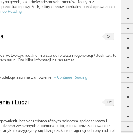
czynających, jak i doświadczonych traderów. Jednym z
 panel tradingowy MT5, który stanowi centralny punkt sprawdzeniu
inue Reading
ta
Off
ś wytworzyć idealne miejsce do relaksu i regeneracji? Jeśli tak, to
m saun. Oto kilka informacji na ten temat.
 produkcją saun na zamówienie.
» Continue Reading
nia i Ludzi
Off
zapewnieniu bezpieczeństwa różnym sektorom społeczeństwa i
es działań związanych z ochroną osób, mienia oraz zachowaniem
tykule przyjrzymy się bliżej działaniom agencji ochrony i ich roli