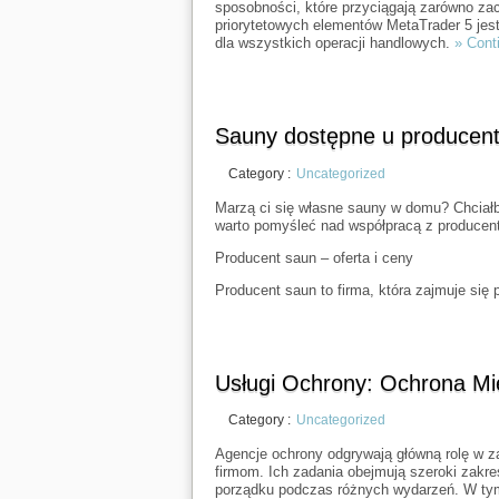
sposobności, które przyciągają zarówno za
priorytetowych elementów MetaTrader 5 jest
dla wszystkich operacji handlowych.
» Cont
Sauny dostępne u producen
Category :
Uncategorized
Marzą ci się własne sauny w domu? Chciałby
warto pomyśleć nad współpracą z producente
Producent saun – oferta i ceny
Producent saun to firma, która zajmuje się
Usługi Ochrony: Ochrona Mie
Category :
Uncategorized
Agencje ochrony odgrywają główną rolę w 
firmom. Ich zadania obejmują szeroki zakr
porządku podczas różnych wydarzeń. W tym ar