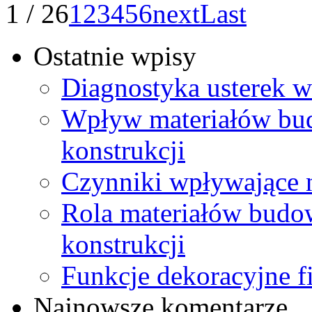
1 / 26
1
2
3
4
5
6
next
Last
Ostatnie wpisy
Diagnostyka usterek w
Wpływ materiałów bud
konstrukcji
Czynniki wpływające n
Rola materiałów budo
konstrukcji
Funkcje dekoracyjne fi
Najnowsze komentarze