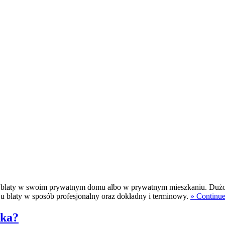
aju blaty w swoim prywatnym domu albo w prywatnym mieszkaniu. Dużo
ju blaty w sposób profesjonalny oraz dokładny i terminowy.
» Continu
cka?