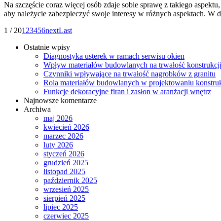
Na szczęście coraz więcej osób zdaje sobie sprawę z takiego aspektu,
aby należycie zabezpieczyć swoje interesy w różnych aspektach. W d
1 / 20
1
2
3
4
5
6
next
Last
Ostatnie wpisy
Diagnostyka usterek w ramach serwisu okien
Wpływ materiałów budowlanych na trwałość konstrukcj
Czynniki wpływające na trwałość nagrobków z granitu
Rola materiałów budowlanych w projektowaniu konstruk
Funkcje dekoracyjne firan i zasłon w aranżacji wnętrz
Najnowsze komentarze
Archiwa
maj 2026
kwiecień 2026
marzec 2026
luty 2026
styczeń 2026
grudzień 2025
listopad 2025
październik 2025
wrzesień 2025
sierpień 2025
lipiec 2025
czerwiec 2025