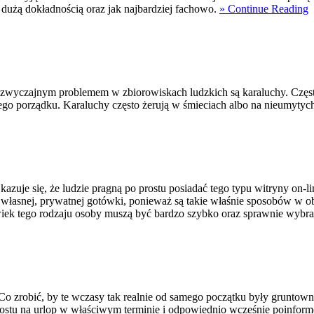
 dużą dokładnością oraz jak najbardziej fachowo.
» Continue Reading
 zwyczajnym problemem w zbiorowiskach ludzkich są karaluchy. Częst
cego porządku. Karaluchy często żerują w śmieciach albo na nieumytyc
zuje się, że ludzie pragną po prostu posiadać tego typu witryny on-li
własnej, prywatnej gotówki, ponieważ są takie właśnie sposobów w obr
lwiek tego rodzaju osoby muszą być bardzo szybko oraz sprawnie wybr
 Co zrobić, by te wczasy tak realnie od samego początku były grunto
 prostu na urlop w właściwym terminie i odpowiednio wcześnie poinfo