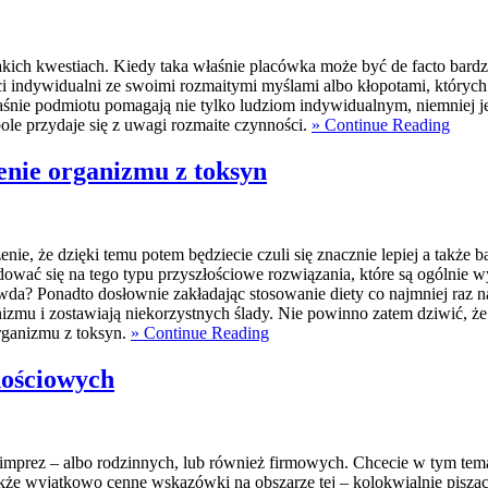
norakich kwestiach. Kiedy taka właśnie placówka może być de facto bar
ci indywidualni ze swoimi rozmaitymi myślami albo kłopotami, których
łaśnie podmiotu pomagają nie tylko ludziom indywidualnym, niemniej j
pole przydaje się z uwagi rozmaite czynności.
» Continue Reading
zenie organizmu z toksyn
e, że dzięki temu potem będziecie czuli się znacznie lepiej a także
cydować się na tego typu przyszłościowe rozwiązania, które są ogólni
wda? Ponadto dosłownie zakładając stosowanie diety co najmniej raz na
nizmu i zostawiają niekorzystnych ślady. Nie powinno zatem dziwić, 
rganizmu z toksyn.
» Continue Reading
nościowych
 imprez – albo rodzinnych, lub również firmowych. Chcecie w tym temac
akże wyjątkowo cenne wskazówki na obszarze tej – kolokwialnie piszą