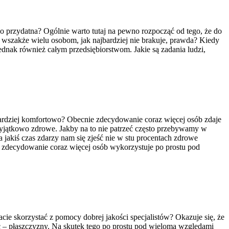
dzo przydatna? Ogólnie warto tutaj na pewno rozpocząć od tego, że do
 wszakże wielu osobom, jak najbardziej nie brakuje, prawda? Kiedy
ednak również całym przedsiębiorstwom. Jakie są zadania ludzi,
 bardziej komfortowo? Obecnie zdecydowanie coraz więcej osób zdaje
e wyjątkowo zdrowe. Jakby na to nie patrzeć często przebywamy w
 jakiś czas zdarzy nam się zjeść nie w stu procentach zdrowe
że zdecydowanie coraz więcej osób wykorzystuje po prostu pod
ie skorzystać z pomocy dobrej jakości specjalistów? Okazuje się, że
c – płaszczyzny. Na skutek tego po prostu pod wieloma względami