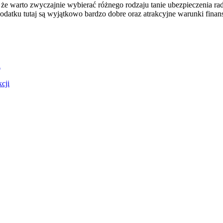
 że warto zwyczajnie wybierać różnego rodzaju tanie ubezpieczenia radz
odatku tutaj są wyjątkowo bardzo dobre oraz atrakcyjne warunki fina
i
cji