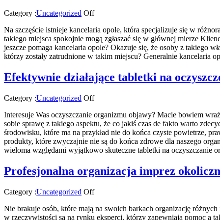
Category :
Uncategorized
Off
Na szczęście istnieje kancelaria opole, która specjalizuje się w róż
takiego miejsca spokojnie mogą zgłaszać się w głównej mierze Klien
jeszcze pomaga kancelaria opole? Okazuje się, że osoby z takiego w
którzy zostały zatrudnione w takim miejscu? Generalnie kancelaria o
Efektywnie działające tabletki na oczyszc
Category :
Uncategorized
Off
Interesuje Was oczyszczanie organizmu objawy? Macie bowiem wrażeni
sobie sprawę z takiego aspektu, że co jakiś czas de fakto warto zde
środowisku, które ma na przykład nie do końca czyste powietrze, pra
produkty, które zwyczajnie nie są do końca zdrowe dla naszego orga
wieloma względami wyjątkowo skuteczne tabletki na oczyszczanie o
Profesjonalna organizacja imprez okolicz
Category :
Uncategorized
Off
Nie brakuje osób, które mają na swoich barkach organizację różnych
w rzeczywistości są na rynku eksperci, którzy zapewniają pomoc a t