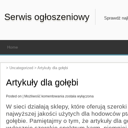
Serwis ogłoszeniowy
Sprawdź najl
Home
>
Uncategorized
>
Artykuły dla gołębi
Artykuły dla gołębi
Artykuły
Posted on |
Możliwość komentowania
została wyłączona
dla
gołębi
W sieci działają sklepy, które oferują szero
najwyższej jakości użytych dla hodowców pt
gołębie. Pamiętajmy o tym, że artykuły dla goł
wyłącznie szerokie spektrum karm, niemniej