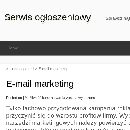
Serwis ogłoszeniowy
Sprawdź najl
Home
>
Uncategorized
>
E-mail marketing
E-mail marketing
E-
Posted on |
Możliwość komentowania
została wyłączona
mail
marketing
Tylko fachowo przygotowana kampania rekla
przyczynić się do wzrostu profitów firmy. W
narzędzi marketingowych należy powierzyć
fachowcom, którzy wiedzą jak pomóc a nie za