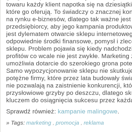
towaru każdy klient napotka się na dziesią
które go oferują. To świadczy o znacznej kon
na rynku e-biznesów, dlatego tak ważne jest
przedsiębiorcy, aby jego kampania produkto
jest dylematem otwarcie sklepu internetowe
odpowiednie środki finansowe, pomysł i zlec
sklepu. Problem pojawia się kiedy nadchodz
profitów co wcale nie jest zwykłe. Marketing 
umożliwia dotarcie do szerokiego grona pot
Samo wypozycjonowanie sklepu nie skutkuj
potężne firmy, które przez lata budowały ś
nie pozwalają na zaistnienie konkurencji, kt
przysłowiowe grzyby po deszczu, dlatego sk
kluczem do osiągnięcia sukcesu przez każdą
Sprawdź również:
kampanie malingowe
.
» Tags:
marketing
,
promocja
,
reklama