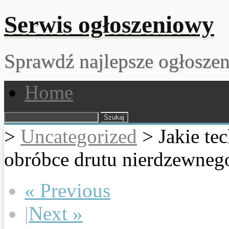
Serwis ogłoszeniowy
Sprawdź najlepsze ogłoszeni
Home
Szukaj:
>
Uncategorized
>
Jakie te
obróbce drutu nierdzewneg
« Previous
|
Next »