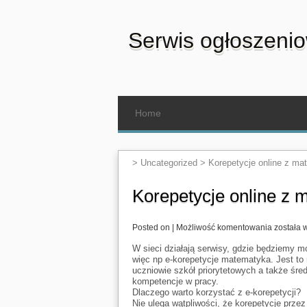
Serwis ogłoszeni
Home
>
Uncategorized
>
Korepetycje online z ma
Korepetycje online z 
Korepety
Posted on |
Możliwość komentowania
została 
online
z
W sieci działają serwisy, gdzie będziemy m
matemat
więc np e-korepetycje matematyka. Jest to r
uczniowie szkół priorytetowych a także śred
kompetencje w pracy.
Dlaczego warto korzystać z e-korepetycji?
Nie ulega wątpliwości, że korepetycje przez