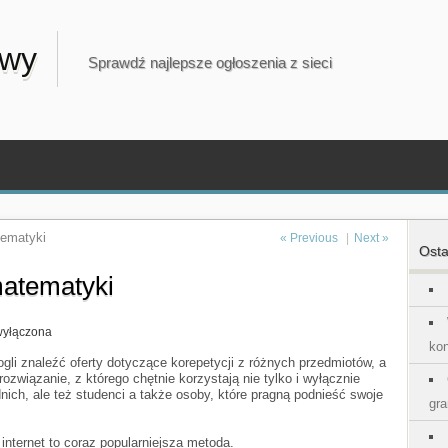
owy
Sprawdź najlepsze ogłoszenia z sieci
tematyki
« Previous
|
Next »
Osta
matematyki
cje
wyłączona
kon
ogli znaleźć oferty dotyczące korepetycji z różnych przedmiotów, a
yki
ozwiązanie, z którego chętnie korzystają nie tylko i wyłącznie
nich, ale też studenci a także osoby, które pragną podnieść swoje
gra
 internet to coraz popularniejsza metoda.