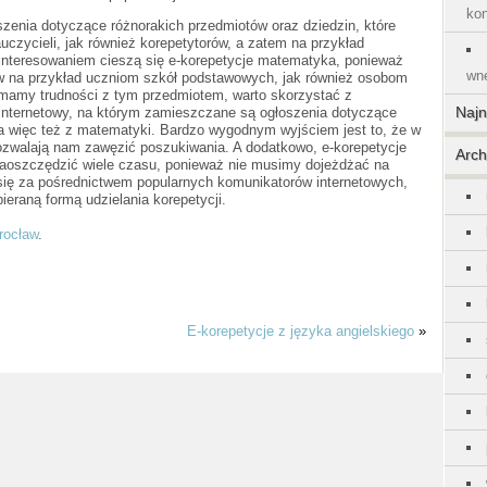
kon
zenia dotyczące różnorakich przedmiotów oraz dziedzin, które
zycieli, jak również korepetytorów, a zatem na przykład
interesowaniem cieszą się e-korepetycje matematyka, ponieważ
wnę
ów na przykład uczniom szkół podstawowych, jak również osobom
 mamy trudności z tym przedmiotem, warto skorzystać z
l internetowy, na którym zamieszczane są ogłoszenia dotyczące
Naj
 a więc też z matematyki. Bardzo wygodnym wyjściem jest to, że w
pozwalają nam zawęzić poszukiwania. A dodatkowo, e-korepetycje
Arch
zaoszczędzić wiele czasu, ponieważ nie musimy dojeżdżać na
 się za pośrednictwem popularnych komunikatorów internetowych,
ieraną formą udzielania korepetycji.
rocław
.
E-korepetycje z języka angielskiego
»