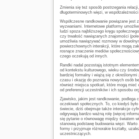
Zmienia się też sposób postrzegania relacj
długoterminowych więzi, w współzależności
Współczesne randkowanie powiązane jest z
wyzwaniami. Internetowe platformy umożliw
ludzi spoza najbliższego kręgu społecznego
czy trwałość nawiązanych znajomości (po
umożliwia nawiązywać rozmowy w dowolnym 
powierzchownych interakcji, które mogą zak
rosnące znaczenie mediów społecznościowych
czego oczekują od innych.
Randki nadal pozostają istotnym elementem
od kontekstu kulturowego, wieku czy środow
bardziej formalny i wiążą się z określonymi
czasu i okazję do poznania nowych osób bez
również miejsca spotkań, które mogą mieć c
od preferencji uczestników i ich sposobu o
Zjawisko, jakim jest randkowanie, podlega
oczekiwań społecznych. To, co kiedyś było
świecie, dziś obejmuje także interakcje cy
odgrywają bardzo ważną rolę (więcej informa
się pytanie o równowagę między światem wir
stanowią podstawę budowania więzi. Warto 
formy i przyjmuje różnorakie kształty, uzal
uczestniczących.