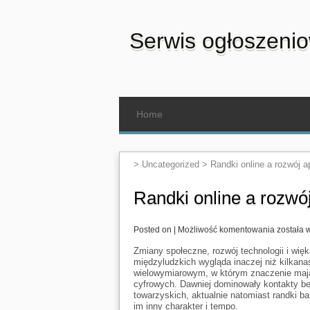
Serwis ogłoszeni
Home
>
Uncategorized
>
Randki online a rozwój a
Randki online a rozwój
Randki
Posted on |
Możliwość komentowania
została 
online
a
Zmiany społeczne, rozwój technologii i więk
rozwój
międzyludzkich wygląda inaczej niż kilkanaś
aplikacji
wielowymiarowym, w którym znaczenie mają 
mobilny
cyfrowych. Dawniej dominowały kontakty b
towarzyskich, aktualnie natomiast randki ba
im inny charakter i tempo.