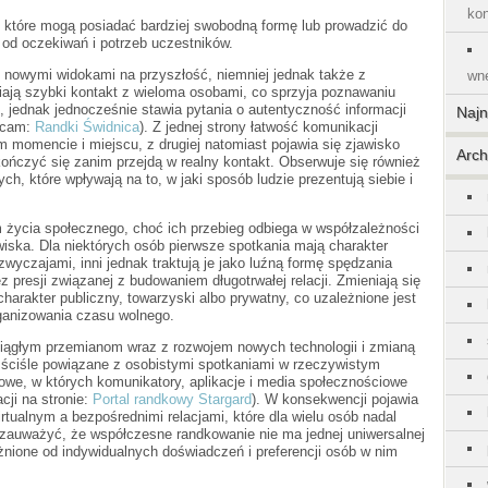
kon
i, które mogą posiadać bardziej swobodną formę lub prowadzić do
 od oczekiwań i potrzeb uczestników.
 nowymi widokami na przyszłość, niemniej jednak także z
wnę
iają szybki kontakt z wieloma osobami, co sprzyja poznawaniu
, jednak jednocześnie stawia pytania o autentyczność informacji
Naj
lecam:
Randki Świdnica
). Z jednej strony łatwość komunikacji
momencie i miejscu, z drugiej natomiast pojawia się zjawisko
Arch
ończyć się zanim przejdą w realny kontakt. Obserwuje się również
, które wpływają na to, w jaki sposób ludzie prezentują siebie i
 życia społecznego, choć ich przebieg odbiega w współzależności
iska. Dla niektórych osób pierwsze spotkania mają charakter
 zwyczajami, inni jednak traktują je jako luźną formę spędzania
 presji związanej z budowaniem długotrwałej relacji. Zmieniają się
harakter publiczny, towarzyski albo prywatny, co uzależnione jest
rganizowania czasu wolnego.
 ciągłym przemianom wraz z rozwojem nowych technologii i zmianą
 ściśle powiązane z osobistymi spotkaniami w rzeczywistym
frowe, w których komunikatory, aplikacje i media społecznościowe
cji na stronie:
Portal randkowy Stargard
). W konsekwencji pojawia
tualnym a bezpośrednimi relacjami, które dla wielu osób nadal
zauważyć, że współczesne randkowanie nie ma jednej uniwersalnej
eżnione od indywidualnych doświadczeń i preferencji osób w nim