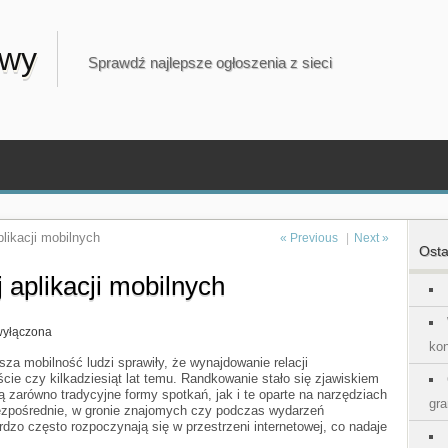
owy
Sprawdź najlepsze ogłoszenia z sieci
plikacji mobilnych
« Previous
|
Next »
Osta
 aplikacji mobilnych
wyłączona
kon
sza mobilność ludzi sprawiły, że wynajdowanie relacji
cie czy kilkadziesiąt lat temu. Randkowanie stało się zjawiskiem
zarówno tradycyjne formy spotkań, jak i te oparte na narzędziach
ch
gra
ezpośrednie, w gronie znajomych czy podczas wydarzeń
rdzo często rozpoczynają się w przestrzeni internetowej, co nadaje