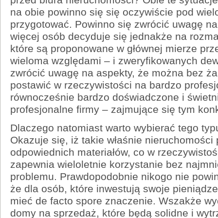
na obie powinno się się oczywiście pod wi
przygotować. Powinno się zwrócić uwagę na 
więcej osób decyduje się jednakże na rozm
które są proponowane w głównej mierze pr
wieloma względami – i zweryfikowanych dew
zwrócić uwagę na aspekty, że można bez ż
postawić w rzeczywistości na bardzo profesj
równocześnie bardzo doświadczone i świetn
profesjonalne firmy – zajmujące się tym ko
Dlaczego natomiast warto wybierać tego ty
Okazuje się, iż takie właśnie nieruchomości p
odpowiednich materiałów, co w rzeczywistośc
zapewnia wieloletnie korzystanie bez najmn
problemu. Prawdopodobnie nikogo nie powi
że dla osób, które inwestują swoje pieniądz
mieć de facto spore znaczenie. Wszakże wyd
domy na sprzedaż, które będą solidne i wyt