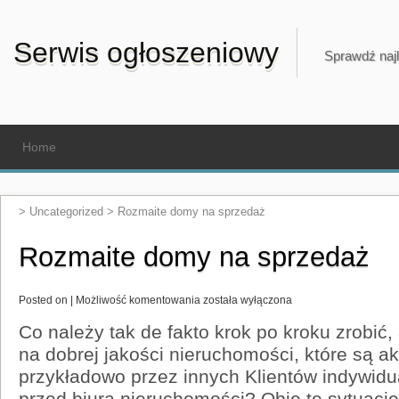
Serwis ogłoszeniowy
Sprawdź najl
Home
>
Uncategorized
>
Rozmaite domy na sprzedaż
Rozmaite domy na sprzedaż
Rozmaite
Posted on |
Możliwość komentowania
została wyłączona
domy
na
Co należy tak de fakto krok po kroku zrobić
sprzedaż
na dobrej jakości nieruchomości, które są 
przykładowo przez innych Klientów indywidu
przed biura nieruchomości? Obie te sytuac