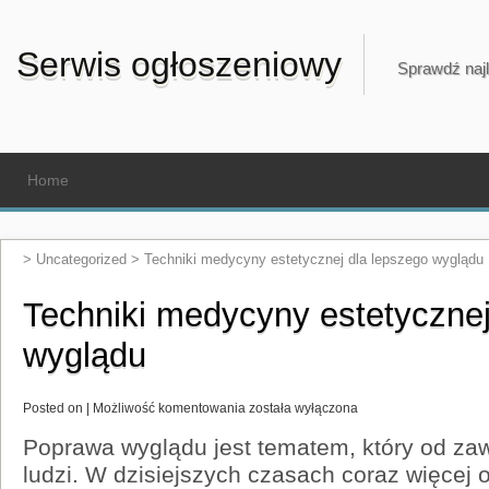
Serwis ogłoszeniowy
Sprawdź najl
Home
>
Uncategorized
>
Techniki medycyny estetycznej dla lepszego wyglądu
Techniki medycyny estetycznej
wyglądu
Techniki
Posted on |
Możliwość komentowania
została wyłączona
medycyny
estetycznej
Poprawa wyglądu jest tematem, który od za
dla
lepszego
ludzi. W dzisiejszych czasach coraz więcej
wyglądu