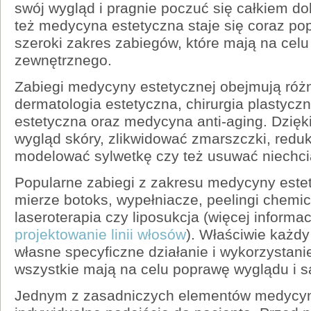
swój wygląd i pragnie poczuć się całkiem do
też medycyna estetyczna staje się coraz pop
szeroki zakres zabiegów, które mają na cel
zewnętrznego.
Zabiegi medycyny estetycznej obejmują różno
dermatologia estetyczna, chirurgia plastycz
estetyczna oraz medycyna anti-aging. Dzię
wygląd skóry, zlikwidować zmarszczki, reduko
modelować sylwetkę czy też usuwać niechci
Popularne zabiegi z zakresu medycyny estet
mierze botoks, wypełniacze, peelingi chemi
laseroterapia czy liposukcja (więcej informacj
projektowanie linii włosów
). Właściwie każd
własne specyficzne działanie i wykorzystani
wszystkie mają na celu poprawę wyglądu i 
Jednym z zasadniczych elementów medycyny