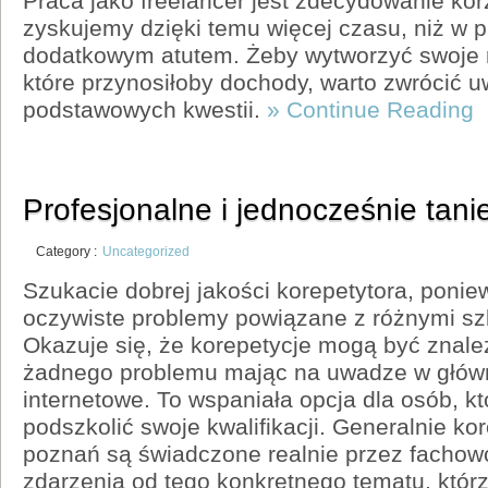
Praca jako freelancer jest zdecydowanie korz
zyskujemy dzięki temu więcej czasu, niż w pr
dodatkowym atutem. Żeby wytworzyć swoje m
które przynosiłoby dochody, warto zwrócić u
podstawowych kwestii.
» Continue Reading
Profesjonalne i jednocześnie tani
Category :
Uncategorized
Szukacie dobrej jakości korepetytora, poni
oczywiste problemy powiązane z różnymi s
Okazuje się, że korepetycje mogą być znale
żadnego problemu mając na uwadze w główn
internetowe. To wspaniała opcja dla osób, k
podszkolić swoje kwalifikacji. Generalnie kor
poznań są świadczone realnie przez facho
zdarzenia od tego konkretnego tematu, któr