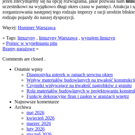
jeżeli zdecydujemy się na opcję rozwiązania, jakie pozwala nam
lim
uczestnikowi na wyjątkowo długi okres czasu w pamięci. Atrakcja i
zorganizowania następnej tego rodzaju imprezy z racji urodzin blisk
rodzaju pojazdy do naszej dyspozycji.
Więcej:
Hummer Warszawa
» Tags:
limuzyny
,
limuzyny Warszawa
,
wynajem limuzyn
«
Pomoc w wypełnianiu pitu
Bramy garażowe
»
Comments are closed .
Ostatnie wpisy
Diagnostyka usterek w ramach serwisu okien
Wpływ materiałów budowlanych na trwałość konstrukcj
Czynniki wpływające na trwałość nagrobków z granitu
Rola materiałów budowlanych w projektowaniu konstruk
Funkcje dekoracyjne firan i zasłon w aranżacji wnętrz
Najnowsze komentarze
Archiwa
maj 2026
kwiecień 2026
marzec 2026
luty 2026
styczeń 2026