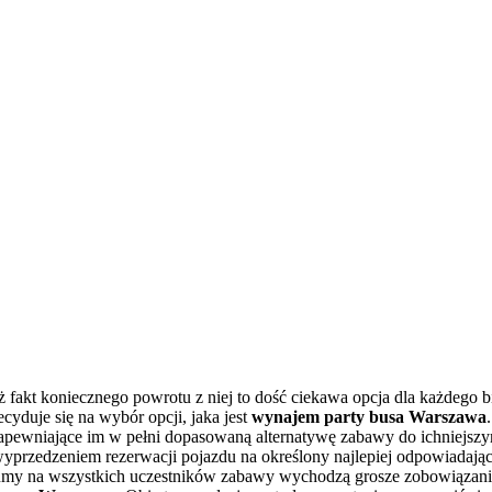
 fakt koniecznego powrotu z niej to dość ciekawa opcja dla każdego b
yduje się na wybór opcji, jaka jest
wynajem party busa Warszawa
apewniające im w pełni dopasowaną alternatywę zabawy do ichniejszy
przedzeniem rezerwacji pojazdu na określony najlepiej odpowiadający
sumy na wszystkich uczestników zabawy wychodzą grosze zobowiązania d