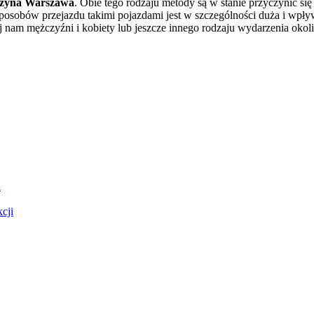
uzyna Warszawa
. Obie tego rodzaju metody są w stanie przyczynić si
 sposobów przejazdu takimi pojazdami jest w szczególności duża i wp
iej nam mężczyźni i kobiety lub jeszcze innego rodzaju wydarzenia oko
i
cji