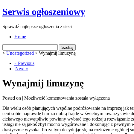
Serwis ogłoszeniowy
Sprawdź najlepsze ogłoszenia z sieci
Home
Szukaj:
>
Uncategorized
>
Wynajmij limuzynę
« Previous
|
Next »
Wynajmij limuzynę
Wynajmij
Posted on |
Możliwość komentowania
została wyłączona
limuzynę
Dla wielu osób planujących wspólne podróżowanie na imprezę jak też
ceni sobie naprawdę bardzo dobrą frajdę w świetnym towarzystwie dec
ciekawego niewątpliwie powinny wybrać tego rodzaju rozwiązanie z
usługi nie są jakoś zbyt mocno wygórowane i dokonując z pewnym wy
drastycznie wysoka. Po za tym decydując się na rozłożenie ogólnej 