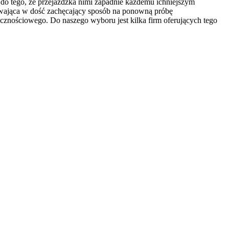
ę do tego, że przejażdżka nimi zapadnie każdemu ichniejszym
ływająca w dość zachęcający sposób na ponowną próbę
licznościowego. Do naszego wyboru jest kilka firm oferujących tego