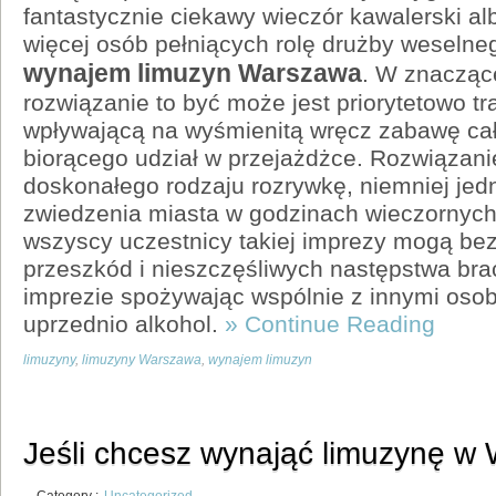
fantastycznie ciekawy wieczór kawalerski al
więcej osób pełniących rolę drużby weselne
wynajem limuzyn Warszawa
. W znacząc
rozwiązanie to być może jest priorytetowo tr
wpływającą na wyśmienitą wręcz zabawę ca
biorącego udział w przejażdżce. Rozwiązanie
doskonałego rodzaju rozrywkę, niemniej jed
zwiedzenia miasta w godzinach wieczornych
wszyscy uczestnicy takiej imprezy mogą be
przeszkód i nieszczęśliwych następstwa bra
imprezie spożywając wspólnie z innymi oso
uprzednio alkohol.
» Continue Reading
limuzyny
,
limuzyny Warszawa
,
wynajem limuzyn
Jeśli chcesz wynająć limuzynę w
Category :
Uncategorized