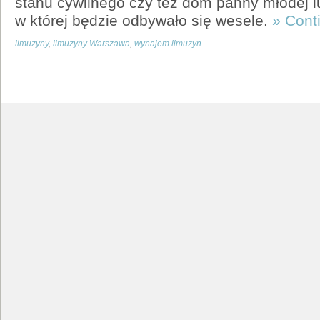
stanu cywilnego czy tez dom panny młodej lu
w której będzie odbywało się wesele.
» Cont
limuzyny
,
limuzyny Warszawa
,
wynajem limuzyn